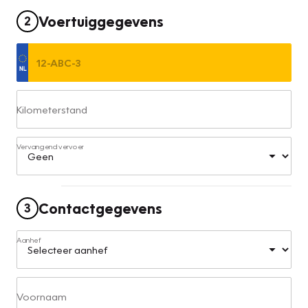
Voertuiggegevens
2
Kilometerstand
Vervangend vervoer
Contactgegevens
3
Aanhef
Voornaam