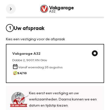
Vakgarage
A32
Uw afspraak
1
Kies een vestiging voor de afspraak
Vakgarage
A32
Dobbe 2
,
9001 XN
Grou
Vanaf
woensdag 26 augustus
9.4
/10
Kies eerst een vestiging en uw
werkzaamheden. Daarna kunnen we een
datum en tijdstip kiezen.