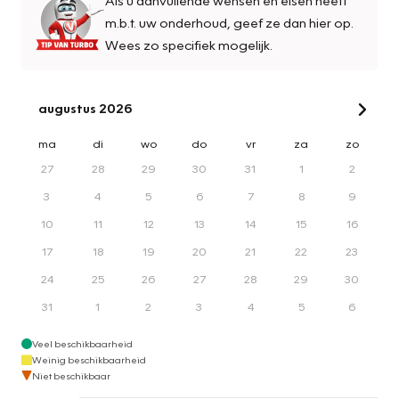
m.b.t. uw onderhoud, geef ze dan hier op.
Wees zo specifiek mogelijk.
augustus 2026
ma
di
wo
do
vr
za
zo
27
28
29
30
31
1
2
3
4
5
6
7
8
9
10
11
12
13
14
15
16
17
18
19
20
21
22
23
24
25
26
27
28
29
30
31
1
2
3
4
5
6
Veel beschikbaarheid
Weinig beschikbaarheid
Niet beschikbaar