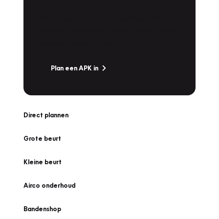
Is het weer tijd voor de jaarlijkse APK? Ga
snel naar Vakgarage bij u in de buurt, en ga
zonder zorgen de weg op!
Plan een APK in
Direct plannen
Grote beurt
Kleine beurt
Airco onderhoud
Bandenshop