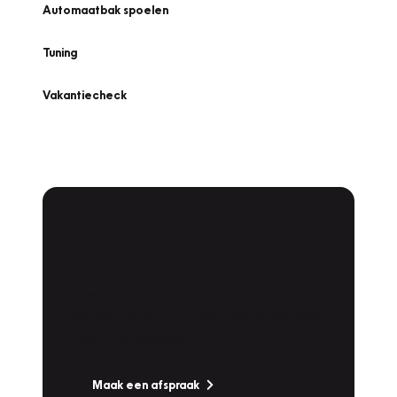
Automaatbak spoelen
Tuning
Vakantiecheck
Plan een
Werkplaatsafspraak
Is uw auto toe aan Onderhoud,
Bandenwissel of een Vakantiecheck? Plan
online een afspraak!
Maak een afspraak